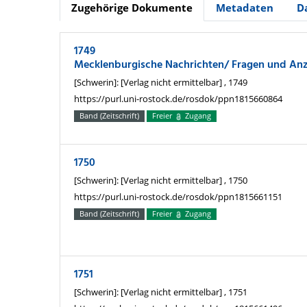
Zugehörige Dokumente
Metadaten
D
1749
Mecklenburgische Nachrichten/ Fragen und An
[Schwerin]: [Verlag nicht ermittelbar] , 1749
https://purl.uni-rostock.de/rosdok/ppn1815660864
Band (Zeitschrift)
Freier
Zugang
1750
[Schwerin]: [Verlag nicht ermittelbar] , 1750
https://purl.uni-rostock.de/rosdok/ppn1815661151
Band (Zeitschrift)
Freier
Zugang
1751
[Schwerin]: [Verlag nicht ermittelbar] , 1751