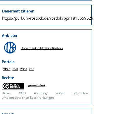
Dauerhaft zitieren
https://purl.uni-rostock.de/
rosdok/ppn1815659629
Anbieter
Universitätsbibliothek Rostock
Portale
OPAC
GVK
VD18
ZDB
Rechte
gemeinfrei
Dieses Werk unterliegt keinen bekannten
urheberrechtlichen Beschränkungen.