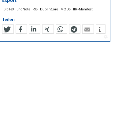
Export
BibTeX
EndNote
RIS
DublinCore
MODS
IIIF-Manifest
Teilen
tweet
teilen
mitteilen
teilen
teilen
teilen
mail