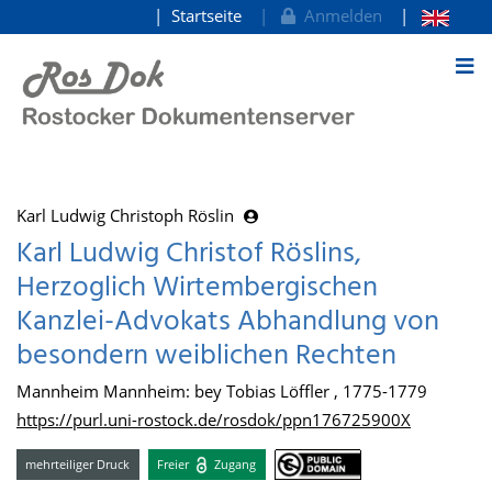
Startseite
Anmelden
zum Inhalt
Karl Ludwig Christoph Röslin
Karl Ludwig Christof Röslins,
Herzoglich Wirtembergischen
Kanzlei-Advokats Abhandlung von
besondern weiblichen Rechten
Mannheim Mannheim: bey Tobias Löffler , 1775-1779
https://purl.uni-rostock.de/rosdok/ppn176725900X
mehrteiliger Druck
Freier
Zugang