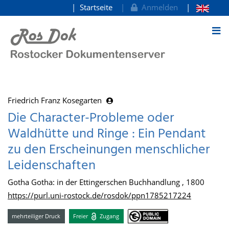
Startseite
Anmelden
zum Inhalt
Friedrich Franz Kosegarten
Die Character-Probleme oder
Waldhütte und Ringe : Ein Pendant
zu den Erscheinungen menschlicher
Leidenschaften
Gotha Gotha: in der Ettingerschen Buchhandlung , 1800
https://purl.uni-rostock.de/rosdok/ppn1785217224
mehrteiliger Druck
Freier
Zugang