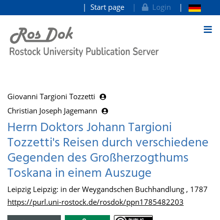
Start page
Login
goto contents
Giovanni Targioni Tozzetti
Christian Joseph Jagemann
Herrn Doktors Johann Targioni
Tozzetti's Reisen durch verschiedene
Gegenden des Großherzogthums
Toskana in einem Auszuge
Leipzig Leipzig: in der Weygandschen Buchhandlung , 1787
https://purl.uni-rostock.de/rosdok/ppn1785482203