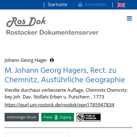
Startseite
Anmelden
zum Inhalt
Johann Georg Hager
M. Johann Georg Hagers, Rect. zu
Chemnitz, Ausführliche Geographie
Vierdte durchaus verbesserte Auflage, Chemnitz Chemnitz:
bey Joh. Dav. Stößels Erben u. Putschern , 1773
https://purl.uni-rostock.de/rosdok/ppn1785947834
mehrteiliger Druck
Freier
Zugang