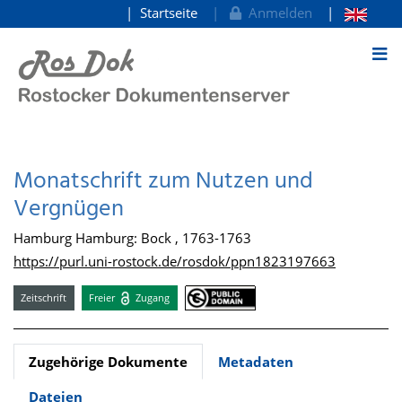
Startseite
Anmelden
zum Inhalt
Monatschrift zum Nutzen und
Vergnügen
Hamburg Hamburg: Bock , 1763-1763
https://purl.uni-rostock.de/rosdok/ppn1823197663
Zeitschrift
Freier
Zugang
Zugehörige Dokumente
Metadaten
Dateien