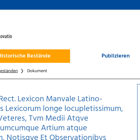
Historische Bestände
Publizieren
Beständen
Dokument
 Rect. Lexicon Manvale Latino-
s Lexicorum longe locupletissimum,
Veteres, Tvm Medii Atqve
uarumcumque Artium atque
 Notisqve Et Observationibvs