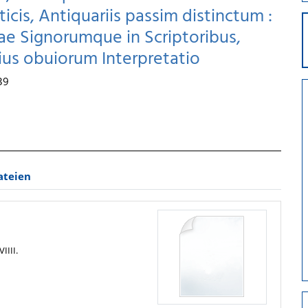
ticis, Antiquariis passim distinctum :
e Signorumque in Scriptoribus,
us obuiorum Interpretatio
39
ateien
IIII.