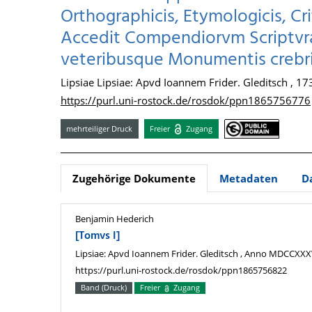
Orthographicis, Etymologicis, Cri
Accedit Compendiorvm Scriptvra
veteribusque Monumentis crebri
Lipsiae Lipsiae: Apvd Ioannem Frider. Gleditsch , 17
https://purl.uni-rostock.de/rosdok/ppn1865756776
mehrteiliger Druck
Freier
Zugang
Zugehörige Dokumente
Metadaten
D
Benjamin Hederich
[Tomvs I]
Lipsiae: Apvd Ioannem Frider. Gleditsch , Anno MDCCXXXV
https://purl.uni-rostock.de/rosdok/ppn1865756822
Band (Druck)
Freier
Zugang