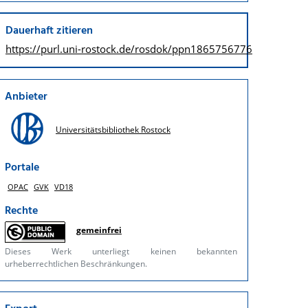
Dauerhaft zitieren
https://purl.uni-rostock.de/
rosdok/ppn1865756776
Anbieter
Universitätsbibliothek Rostock
Portale
OPAC
GVK
VD18
Rechte
gemeinfrei
Dieses Werk unterliegt keinen bekannten
urheberrechtlichen Beschränkungen.