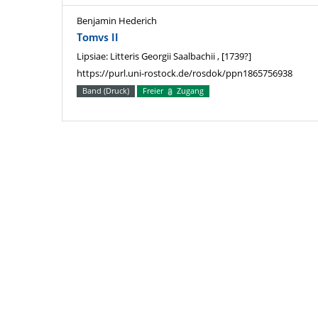
Benjamin Hederich
Tomvs II
Lipsiae: Litteris Georgii Saalbachii , [1739?]
https://purl.uni-rostock.de/rosdok/ppn1865756938
Band (Druck)
Freier
Zugang