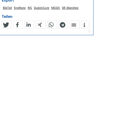
Export
BibTeX
EndNote
RIS
DublinCore
MODS
IIIF-Manifest
Teilen
tweet
teilen
mitteilen
teilen
teilen
teilen
mail