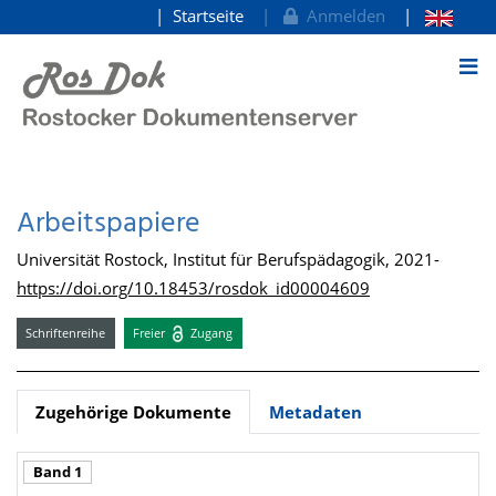
Startseite
Anmelden
zum Inhalt
Arbeitspapiere
Universität Rostock, Institut für Berufspädagogik, 2021-
https://doi.org/10.18453/rosdok_id00004609
Schriftenreihe
Freier
Zugang
Zugehörige Dokumente
Metadaten
Band 1