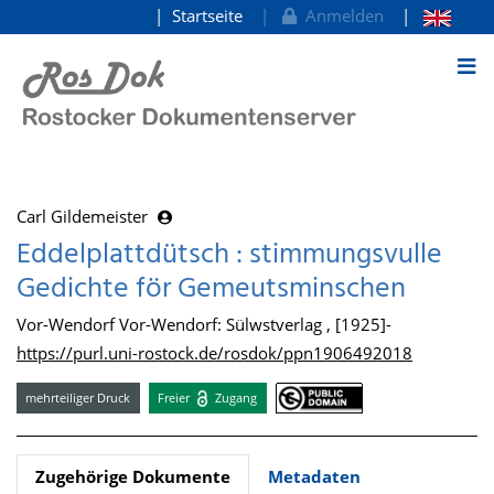
Startseite
Anmelden
zum Inhalt
Carl Gildemeister
Eddelplattdütsch : stimmungsvulle
Gedichte för Gemeutsminschen
Vor-Wendorf Vor-Wendorf: Sülwstverlag , [1925]-
https://purl.uni-rostock.de/rosdok/ppn1906492018
mehrteiliger Druck
Freier
Zugang
Zugehörige Dokumente
Metadaten