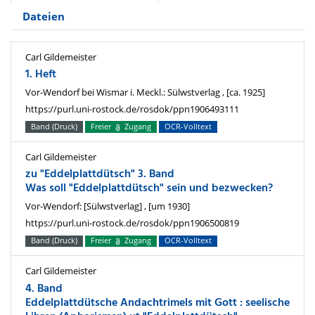
Dateien
Carl Gildemeister
1. Heft
Vor-Wendorf bei Wismar i. Meckl.: Sülwstverlag , [ca. 1925]
https://purl.uni-rostock.de/rosdok/ppn1906493111
Band (Druck)
Freier
Zugang
OCR-Volltext
Carl Gildemeister
zu "Eddelplattdütsch" 3. Band
Was soll "Eddelplattdütsch" sein und bezwecken?
Vor-Wendorf: [Sülwstverlag] , [um 1930]
https://purl.uni-rostock.de/rosdok/ppn1906500819
Band (Druck)
Freier
Zugang
OCR-Volltext
Carl Gildemeister
4. Band
Eddelplattdütsche Andachtrimels mit Gott : seelische