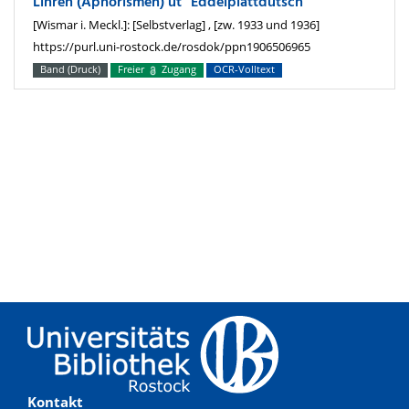
Lihren (Aphorismen) ut "Eddelplattdütsch"
[Wismar i. Meckl.]: [Selbstverlag] , [zw. 1933 und 1936]
https://purl.uni-rostock.de/rosdok/ppn1906506965
Band (Druck)
Freier
Zugang
OCR-Volltext
Kontakt