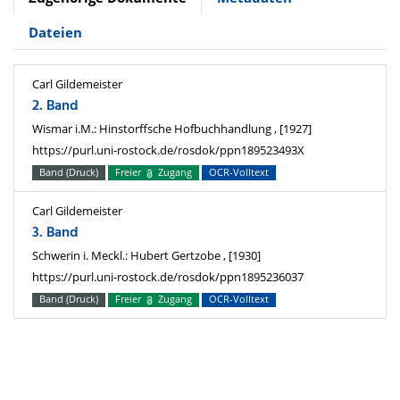
Dateien
Carl Gildemeister
2. Band
Wismar i.M.: Hinstorffsche Hofbuchhandlung , [1927]
https://purl.uni-rostock.de/rosdok/ppn189523493X
Band (Druck)
Freier
Zugang
OCR-Volltext
Carl Gildemeister
3. Band
Schwerin i. Meckl.: Hubert Gertzobe , [1930]
https://purl.uni-rostock.de/rosdok/ppn1895236037
Band (Druck)
Freier
Zugang
OCR-Volltext