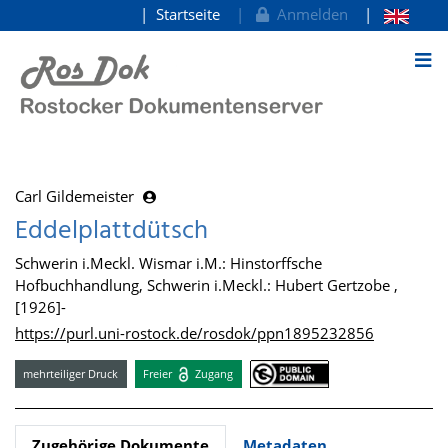
Startseite
Anmelden
zum Inhalt
Carl Gildemeister
Eddelplattdütsch
Schwerin i.Meckl. Wismar i.M.: Hinstorffsche
Hofbuchhandlung, Schwerin i.Meckl.: Hubert Gertzobe ,
[1926]-
https://purl.uni-rostock.de/rosdok/ppn1895232856
mehrteiliger Druck
Freier
Zugang
Zugehörige Dokumente
Metadaten