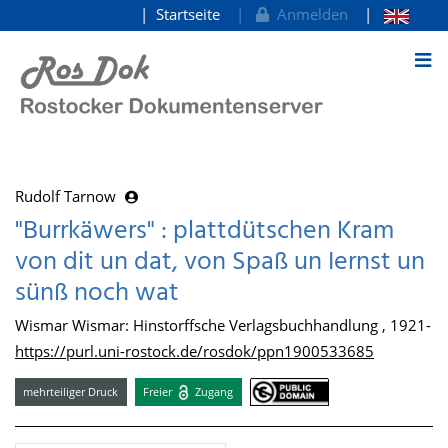
Startseite
Anmelden
zum Inhalt
Rudolf Tarnow
"Burrkäwers" : plattdütschen Kram
von dit un dat, von Spaß un Iernst un
sünß noch wat
Wismar Wismar: Hinstorffsche Verlagsbuchhandlung , 1921-
https://purl.uni-rostock.de/rosdok/ppn1900533685
mehrteiliger Druck
Freier
Zugang