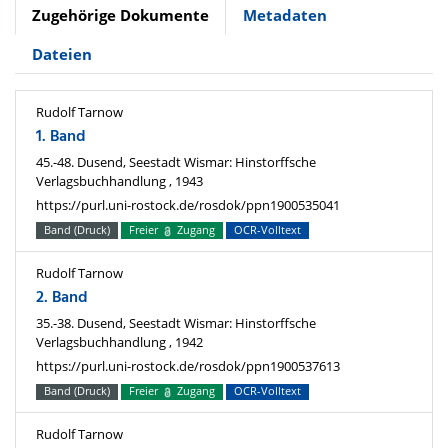
Zugehörige Dokumente
Metadaten
Dateien
Rudolf Tarnow
1. Band
45.-48. Dusend, Seestadt Wismar: Hinstorffsche
Verlagsbuchhandlung , 1943
https://purl.uni-rostock.de/rosdok/ppn1900535041
Band (Druck)
Freier
Zugang
OCR-Volltext
Rudolf Tarnow
2. Band
35.-38. Dusend, Seestadt Wismar: Hinstorffsche
Verlagsbuchhandlung , 1942
https://purl.uni-rostock.de/rosdok/ppn1900537613
Band (Druck)
Freier
Zugang
OCR-Volltext
Rudolf Tarnow