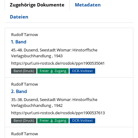
Zugehörige Dokumente
Metadaten
Dateien
Rudolf Tarnow
1. Band
45.-48. Dusend, Seestadt Wismar: Hinstorffsche
Verlagsbuchhandlung , 1943
https://purl.uni-rostock.de/rosdok/ppn1900535041
Band (Druck)
Freier
Zugang
OCR-Volltext
Rudolf Tarnow
2. Band
35.-38. Dusend, Seestadt Wismar: Hinstorffsche
Verlagsbuchhandlung , 1942
https://purl.uni-rostock.de/rosdok/ppn1900537613
Band (Druck)
Freier
Zugang
OCR-Volltext
Rudolf Tarnow