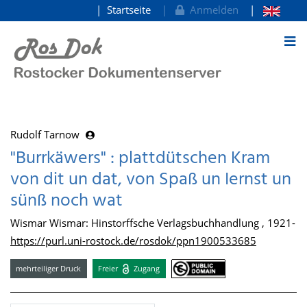
Startseite
Anmelden
zum Inhalt
Rudolf Tarnow
"Burrkäwers" : plattdütschen Kram
von dit un dat, von Spaß un Iernst un
sünß noch wat
Wismar Wismar: Hinstorffsche Verlagsbuchhandlung , 1921-
https://purl.uni-rostock.de/rosdok/ppn1900533685
mehrteiliger Druck
Freier
Zugang