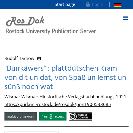
Start page
Login
goto contents
Rudolf Tarnow
"Burrkäwers" : plattdütschen Kram
von dit un dat, von Spaß un Iernst un
sünß noch wat
Wismar Wismar: Hinstorffsche Verlagsbuchhandlung , 1921-
https://purl.uni-rostock.de/rosdok/ppn1900533685
multivolumework
free
access