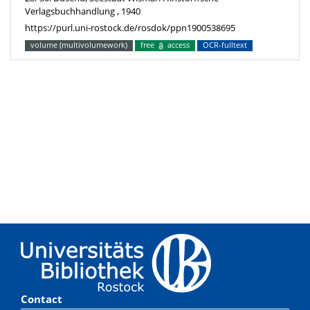
Verlagsbuchhandlung , 1940
https://purl.uni-rostock.de/rosdok/ppn1900538695
volume (multivolumework)
free
access
OCR-fulltext
Contact