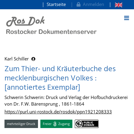
Startseite
Anmelden
zum Inhalt
Karl Schiller
Zum Thier- und Kräuterbuche des
mecklenburgischen Volkes :
[annotiertes Exemplar]
Schwerin Schwerin: Druck und Verlag der Hofbuchdruckerei
von Dr. F.W. Bärensprung , 1861-1864
https://purl.uni-rostock.de/rosdok/ppn1921208333
mehrteiliger Druck
Freier
Zugang