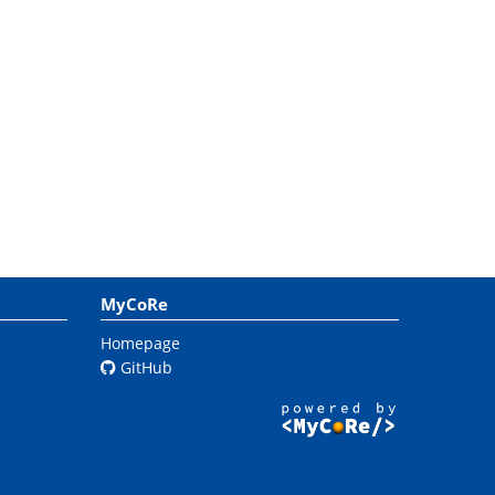
MyCoRe
Homepage
GitHub