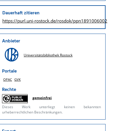
Dauerhaft zitieren
https://purl.uni-rostock.de/
rosdok/ppn1891006002
Anbieter
Universitätsbibliothek Rostock
Portale
OPAC
GVK
Rechte
gemeinfrei
Dieses Werk unterliegt keinen bekannten
urheberrechtlichen Beschränkungen.