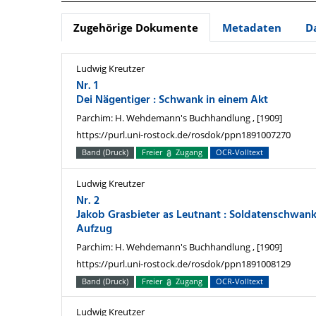
Zugehörige Dokumente
Metadaten
D
Ludwig Kreutzer
Nr. 1
Dei Nägentiger : Schwank in einem Akt
Parchim: H. Wehdemann's Buchhandlung , [1909]
https://purl.uni-rostock.de/rosdok/ppn1891007270
Band (Druck)
Freier
Zugang
OCR-Volltext
Ludwig Kreutzer
Nr. 2
Jakob Grasbieter as Leutnant : Soldatenschwank
Aufzug
Parchim: H. Wehdemann's Buchhandlung , [1909]
https://purl.uni-rostock.de/rosdok/ppn1891008129
Band (Druck)
Freier
Zugang
OCR-Volltext
Ludwig Kreutzer