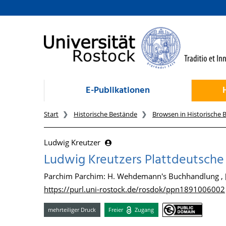
zum Inhalt
E-Publikationen
Start
Historische Bestände
Browsen in Historische 
Ludwig Kreutzer
Ludwig Kreutzers Plattdeutsch
Parchim Parchim: H. Wehdemann's Buchhandlung ,
https://purl.uni-rostock.de/rosdok/ppn1891006002
mehrteiliger Druck
Freier
Zugang