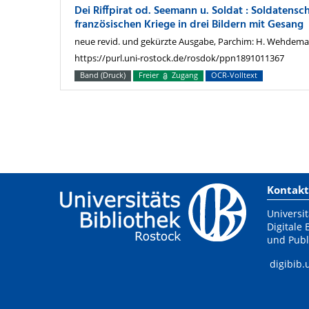
Dei Riffpirat od. Seemann u. Soldat : Soldatens
französischen Kriege in drei Bildern mit Gesang
neue revid. und gekürzte Ausgabe, Parchim: H. Wehdema
https://purl.uni-rostock.de/rosdok/ppn1891011367
Band (Druck)
Freier
Zugang
OCR-Volltext
Kontakt
Universit
Digitale 
und Publ
digibib.