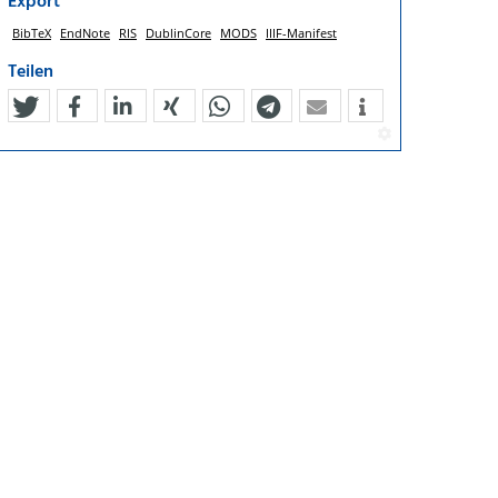
Export
BibTeX
EndNote
RIS
DublinCore
MODS
IIIF-Manifest
Teilen
tweet
teilen
mitteilen
teilen
teilen
teilen
mail