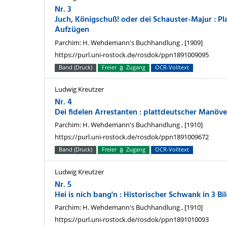
Nr. 3
Juch, Königschuß! oder dei Schauster-Majur : P
Aufzügen
Parchim: H. Wehdemann's Buchhandlung , [1909]
https://purl.uni-rostock.de/rosdok/ppn1891009095
Band (Druck)
Freier
Zugang
OCR-Volltext
Ludwig Kreutzer
Nr. 4
Dei fidelen Arrestanten : plattdeutscher Manöve
Parchim: H. Wehdemann's Buchhandlung , [1910]
https://purl.uni-rostock.de/rosdok/ppn1891009672
Band (Druck)
Freier
Zugang
OCR-Volltext
Ludwig Kreutzer
Nr. 5
Hei is nich bang'n : Historischer Schwank in 3 Bi
Parchim: H. Wehdemann's Buchhandlung , [1910]
https://purl.uni-rostock.de/rosdok/ppn1891010093