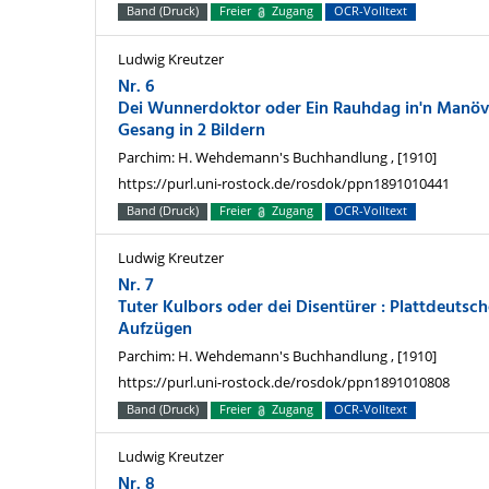
Band (Druck)
Freier
Zugang
OCR-Volltext
Ludwig Kreutzer
Nr. 6
Dei Wunnerdoktor oder Ein Rauhdag in'n Manöv
Gesang in 2 Bildern
Parchim: H. Wehdemann's Buchhandlung , [1910]
https://purl.uni-rostock.de/rosdok/ppn1891010441
Band (Druck)
Freier
Zugang
OCR-Volltext
Ludwig Kreutzer
Nr. 7
Tuter Kulbors oder dei Disentürer : Plattdeutsc
Aufzügen
Parchim: H. Wehdemann's Buchhandlung , [1910]
https://purl.uni-rostock.de/rosdok/ppn1891010808
Band (Druck)
Freier
Zugang
OCR-Volltext
Ludwig Kreutzer
Nr. 8