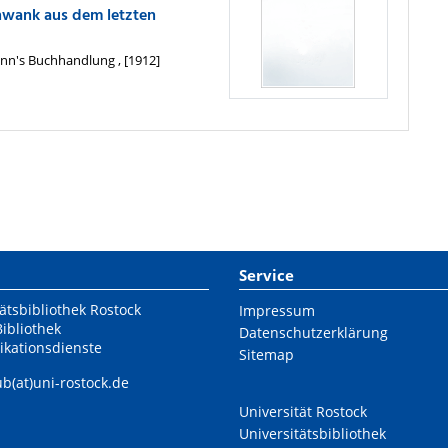
chwank aus dem letzten
nn's Buchhandlung , [1912]
Service
ätsbibliothek Rostock
Impressum
Bibliothek
Datenschutzerklärung
ikationsdienste
Sitemap
ub(at)uni-rostock.de
Universität Rostock
Universitätsbibliothek