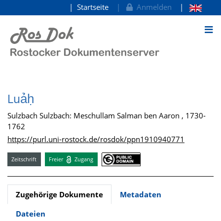
Startseite
Anmelden
zum Inhalt
Luảḥ
Sulzbach Sulzbach: Meschullam Salman ben Aaron , 1730-
1762
https://purl.uni-rostock.de/rosdok/ppn1910940771
Zeitschrift
Freier
Zugang
Zugehörige Dokumente
Metadaten
Dateien