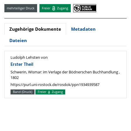
mehrteiliger Druck
Freier
Zugang
Zugehörige Dokumente
Metadaten
Dateien
Ludolph Lehsten von
Erster Theil
Schwerin, Wismar: im Verlage der Bödnerschen Buchhandlung ,
1802
https://purl.uni-rostock.de/rosdok/ppn1934939587
Band (Druck)
Freier
Zugang