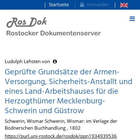
Startseite
Anmelden
zum Inhalt
Ludolph Lehsten von
Geprüfte Grundsätze der Armen-
Versorgung, Sicherheits-Anstallt und
eines Land-Arbeitshauses für die
Herzogthümer Mecklenburg-
Schwerin und Güstrow
Schwerin, Wismar Schwerin, Wismar: im Verlage der
Bödnerschen Buchhandlung , 1802
https://purl.uni-rostock.de/rosdok/ppn1934939536