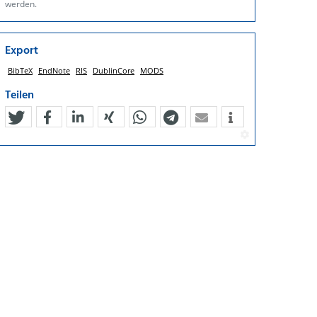
werden.
Export
BibTeX
EndNote
RIS
DublinCore
MODS
Teilen
tweet
teilen
mitteilen
teilen
teilen
teilen
mail