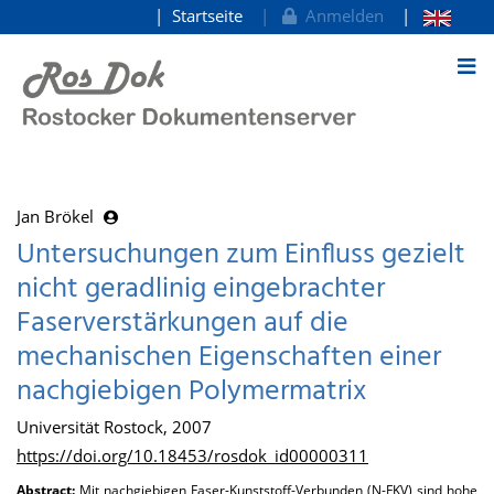
Startseite
Anmelden
zum Inhalt
Jan Brökel
Untersuchungen zum Einfluss gezielt
nicht geradlinig eingebrachter
Faserverstärkungen auf die
mechanischen Eigenschaften einer
nachgiebigen Polymermatrix
Universität Rostock, 2007
https://doi.org/10.18453/rosdok_id00000311
Abstract:
Mit nachgiebigen Faser-Kunststoff-Verbunden (N-FKV) sind hohe