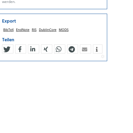
werden.
Export
BibTeX
EndNote
RIS
DublinCore
MODS
Teilen
tweet
teilen
mitteilen
teilen
teilen
teilen
mail