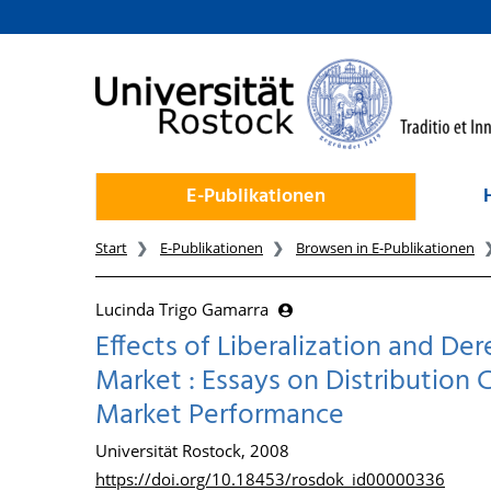
zum Inhalt
E-Publikationen
Start
E-Publikationen
Browsen in E-Publikationen
Lucinda Trigo Gamarra
Effects of Liberalization and De
Market : Essays on Distribution 
Market Performance
Universität Rostock, 2008
https://doi.org/10.18453/rosdok_id00000336