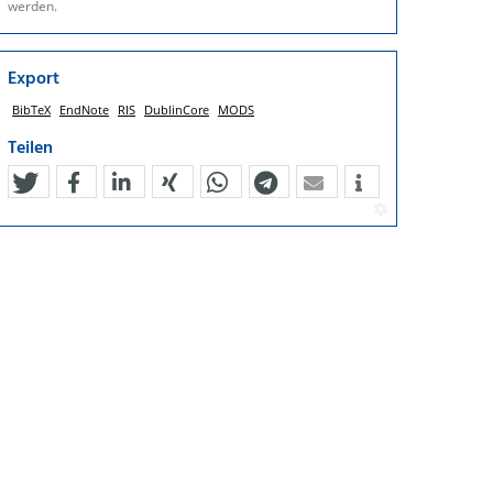
werden.
Export
BibTeX
EndNote
RIS
DublinCore
MODS
Teilen
tweet
teilen
mitteilen
teilen
teilen
teilen
mail