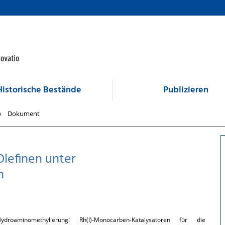
Historische Bestände
Publizieren
Dokument
lefinen unter
n
oaminomethylierung! Rh(I)-Monocarben-Katalysatoren für die