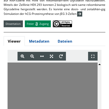
auf RNA-Ebene mit Hilfe von rekombinan-tem Glycodelin nachzuweisen.
Mittels der Zelllinie HEK 293 konnten 2 biologisch wirk-same rekombinante
Glycodeline hergestellt werden. Es konnte eine dosis- und zeitabhän-gig
Stimulation der hCG-Proteinsynthese von JEG 3-Zellen
Dissertation
Freier
Zugang
Viewer
Metadaten
Dateien