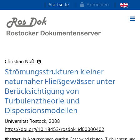
Startseite
Anmelden
zum Inhalt
Christian Noß
Strömungsstrukturen kleiner
naturnaher Fließgewässer unter
Berücksichtigung von
Turbulenztheorie und
Dispersionsmodellen
Universität Rostock, 2008
https://doi.org/10.18453/rosdok_id00000402
Abstract:
In Naturgerinnen wurden Geschwindigkeiten, Turbulenzen und