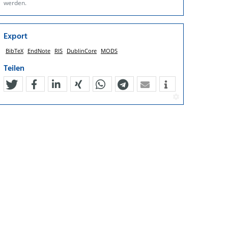
werden.
Export
BibTeX
EndNote
RIS
DublinCore
MODS
Teilen
tweet
teilen
mitteilen
teilen
teilen
teilen
mail