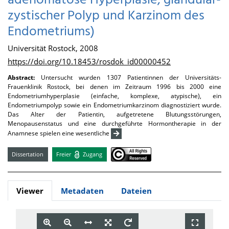
adenomatöse Hyperplasie, glandulär-
zystischer Polyp und Karzinom des
Endometriums)
Universität Rostock, 2008
https://doi.org/10.18453/rosdok_id00000452
Abstract:
Untersucht wurden 1307 Patientinnen der Universitäts-
Frauenklinik Rostock, bei denen im Zeitraum 1996 bis 2000 eine
Endometriumhyperplasie (einfache, komplexe, atypische), ein
Endometriumpolyp sowie ein Endometriumkarzinom diagnostiziert wurde.
Das Alter der Patientin, aufgetretene Blutungsstörungen,
Menopausenstatus und eine durchgeführte Hormontherapie in der
Anamnese spielen eine wesentliche
Dissertation
Freier
Zugang
Viewer
Metadaten
Dateien