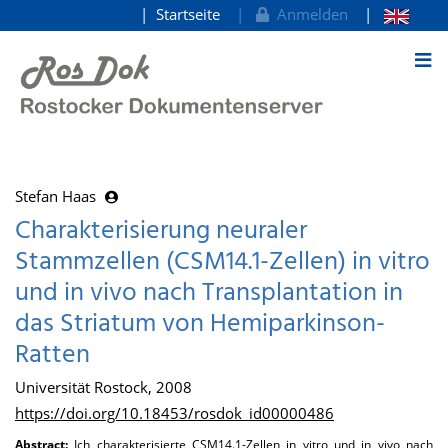
Startseite
Anmelden
zum Inhalt
Stefan Haas
Charakterisierung neuraler
Stammzellen (CSM14.1-Zellen) in vitro
und in vivo nach Transplantation in
das Striatum von Hemiparkinson-
Ratten
Universität Rostock, 2008
https://doi.org/10.18453/rosdok_id00000486
Abstract:
Ich charakterisierte CSM14.1-Zellen in vitro und in vivo nach