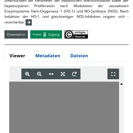
untersuchten wir Parameter der hepatischen Mikrozirkulation sowie der
hepatozytären Proliferation nach Modulation der vasoaktiven
Enzymsysteme Häm-Oxygenase 1 (HO-1) und NO-Synthase (NOS). Nach
Induktion der HO-1 und gleichzeitiger NOS-Inhibition zeigten sich -
revertierbar
Dissertation
Freier
Zugang
Viewer
Metadaten
Dateien