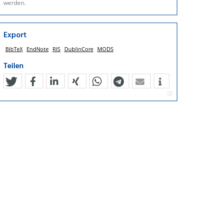
werden.
Export
BibTeX
EndNote
RIS
DublinCore
MODS
Teilen
tweet
teilen
mitteilen
teilen
teilen
teilen
mail