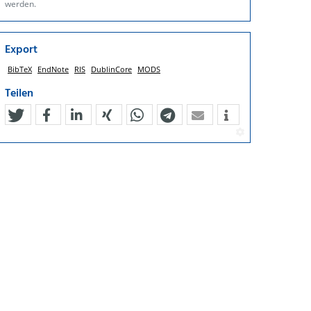
werden.
Export
BibTeX
EndNote
RIS
DublinCore
MODS
Teilen
tweet
teilen
mitteilen
teilen
teilen
teilen
mail