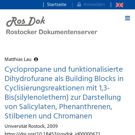
Startseite
Anmelden
zum Inhalt
Matthias Lau
Cyclopropane und funktionalisierte
Dihydrofurane als Building Blocks in
Cyclisierungsreaktionen mit 1,3-
Bis(silylenolethern) zur Darstellung
von Salicylaten, Phenanthrenen,
Stilbenen und Chromanen
Universität Rostock, 2009
https://doi.org/10.18453/rosdok_id00000671