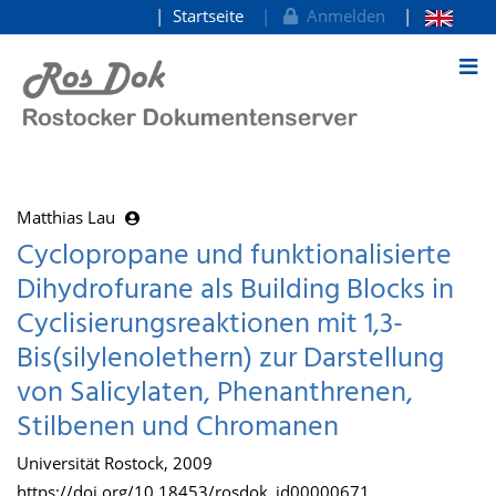
Startseite
Anmelden
zum Inhalt
Matthias Lau
Cyclopropane und funktionalisierte
Dihydrofurane als Building Blocks in
Cyclisierungsreaktionen mit 1,3-
Bis(silylenolethern) zur Darstellung
von Salicylaten, Phenanthrenen,
Stilbenen und Chromanen
Universität Rostock, 2009
https://doi.org/10.18453/rosdok_id00000671