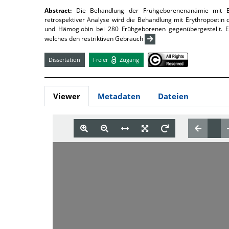
Abstract:
Die Behandlung der Frühgeborenenanämie mit Ery
retrospektiver Analyse wird die Behandlung mit Erythropoetin 
und Hämoglobin bei 280 Frühgeborenen gegenübergestellt. E
welches den restriktiven Gebrauch
Dissertation
Freier
Zugang
Viewer
Metadaten
Dateien