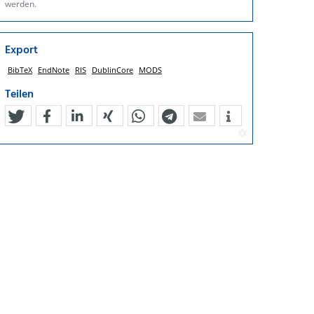
werden.
Export
BibTeX
EndNote
RIS
DublinCore
MODS
Teilen
tweet
teilen
mitteilen
teilen
teilen
teilen
mail