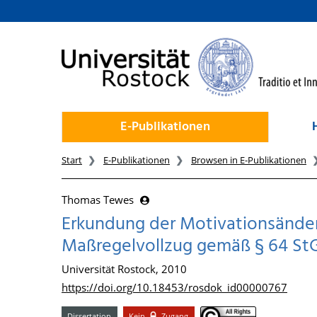
zum Inhalt
E-Publikationen
Start
E-Publikationen
Browsen in E-Publikationen
Thomas Tewes
Erkundung der Motivationsänder
Maßregelvollzug gemäß § 64 St
Universität Rostock, 2010
https://doi.org/10.18453/rosdok_id00000767
Dissertation
Kein
Zugang