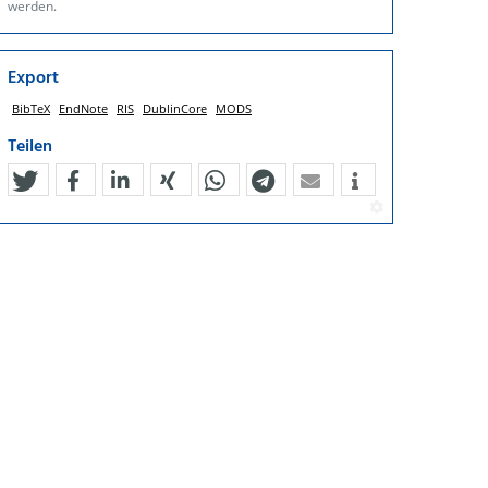
werden.
Export
BibTeX
EndNote
RIS
DublinCore
MODS
Teilen
tweet
teilen
mitteilen
teilen
teilen
teilen
mail