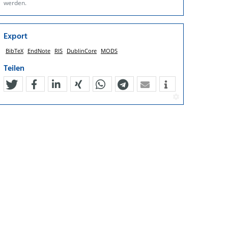
werden.
Export
BibTeX
EndNote
RIS
DublinCore
MODS
Teilen
tweet
teilen
mitteilen
teilen
teilen
teilen
mail