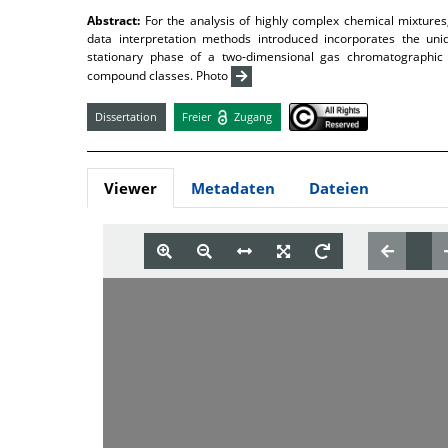
Abstract:
For the analysis of highly complex chemical mixture
data interpretation methods introduced incorporates the uni
stationary phase of a two-dimensional gas chromatographic 
compound classes. Photo
Dissertation
Freier
Zugang
Viewer
Metadaten
Dateien