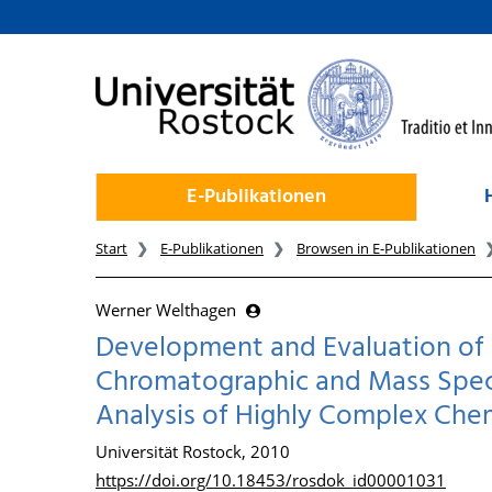
zum Inhalt
E-Publikationen
Start
E-Publikationen
Browsen in E-Publikationen
Werner Welthagen
Development and Evaluation of 
Chromatographic and Mass Spect
Analysis of Highly Complex Che
Universität Rostock, 2010
https://doi.org/10.18453/rosdok_id00001031