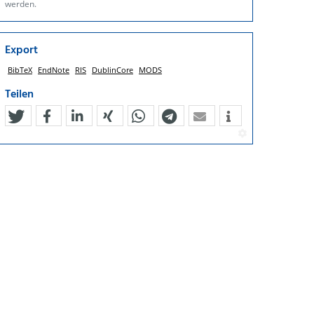
werden.
Export
BibTeX
EndNote
RIS
DublinCore
MODS
Teilen
tweet
teilen
mitteilen
teilen
teilen
teilen
mail