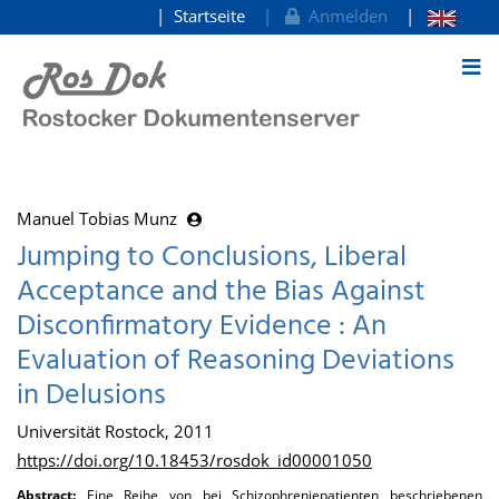
Startseite
Anmelden
zum Inhalt
Manuel Tobias Munz
Jumping to Conclusions, Liberal
Acceptance and the Bias Against
Disconfirmatory Evidence : An
Evaluation of Reasoning Deviations
in Delusions
Universität Rostock, 2011
https://doi.org/10.18453/rosdok_id00001050
Abstract:
Eine Reihe von bei Schizophreniepatienten beschriebenen