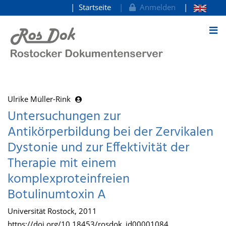
Startseite
Anmelden
zum Inhalt
Ulrike Müller-Rink
Untersuchungen zur
Antikörperbildung bei der Zervikalen
Dystonie und zur Effektivität der
Therapie mit einem
komplexproteinfreien
Botulinumtoxin A
Universität Rostock, 2011
https://doi.org/10.18453/rosdok_id00001084