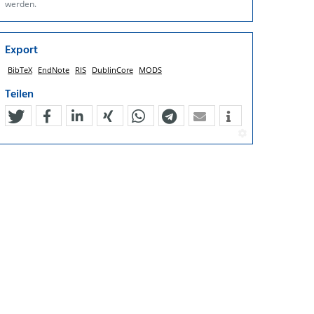
werden.
Export
BibTeX
EndNote
RIS
DublinCore
MODS
Teilen
tweet
teilen
mitteilen
teilen
teilen
teilen
mail