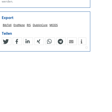
werden.
Export
BibTeX
EndNote
RIS
DublinCore
MODS
Teilen
tweet
teilen
mitteilen
teilen
teilen
teilen
mail