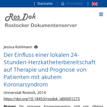
Startseite
Anmelden
zum Inhalt
Jessica Kohlmann
Der Einfluss einer lokalen 24-
Stunden-Herzkatheterbereitschaft
auf Therapie und Prognose von
Patienten mit akutem
Koronarsyndrom
Universität Rostock, 2014
https://doi.org/10.18453/rosdok_id00001273
Abstract:
Die perkutane Koronarintervention stellt eine effektive