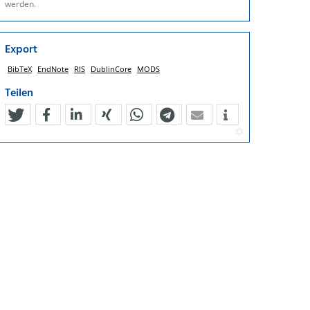
werden.
Export
BibTeX
EndNote
RIS
DublinCore
MODS
Teilen
tweet
teilen
mitteilen
teilen
teilen
teilen
mail