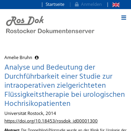
Startseite
Anmelden
zum Inhalt
Amelie Bruhn
Analyse und Bedeutung der
Durchführbarkeit einer Studie zur
intraoperativen zielgerichteten
Flüssigkeitstherapie bei urologischen
Hochrisikopatienten
Universität Rostock, 2014
https://doi.org/10.18453/rosdok_id00001300
Abstract:
Die Doppelblind-Pilotstudie wurde an der Klinik für Urologie der