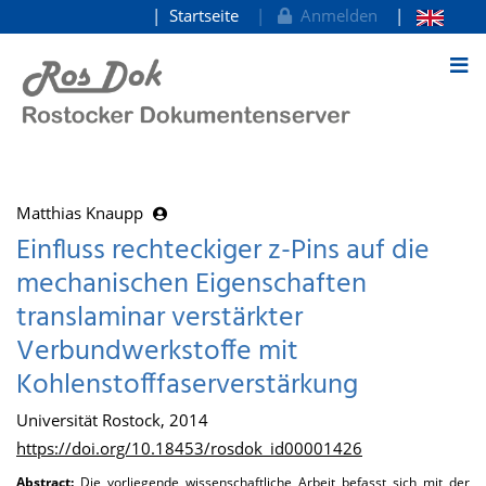
Startseite
Anmelden
zum Inhalt
Matthias Knaupp
Einfluss rechteckiger z-Pins auf die
mechanischen Eigenschaften
translaminar verstärkter
Verbundwerkstoffe mit
Kohlenstofffaserverstärkung
Universität Rostock, 2014
https://doi.org/10.18453/rosdok_id00001426
Abstract:
Die vorliegende wissenschaftliche Arbeit befasst sich mit der