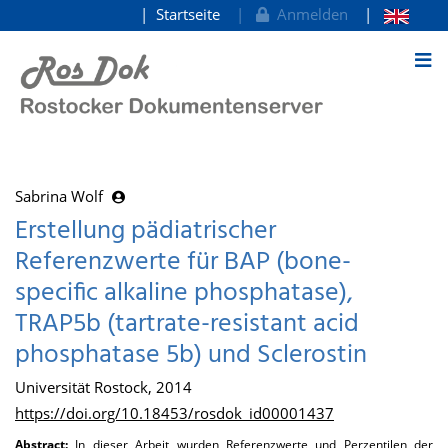
Startseite
Anmelden
zum Inhalt
Sabrina Wolf
Erstellung pädiatrischer
Referenzwerte für BAP (bone-
specific alkaline phosphatase),
TRAP5b (tartrate-resistant acid
phosphatase 5b) und Sclerostin
Universität Rostock, 2014
https://doi.org/10.18453/rosdok_id00001437
Abstract:
In dieser Arbeit wurden Referenzwerte und Perzentilen der