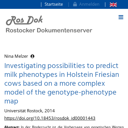
Startseite
Anmelden
zum Inhalt
Nina Melzer
Investigating possibilities to predict
milk phenotypes in Holstein Friesian
cows based on a more complex
model of the genotype-phenotype
map
Universität Rostock, 2014
https://doi.org/10.18453/rosdok_id00001443
Abstract:
In der Rinderzucht ist die Vorhersage von genetischen Werten