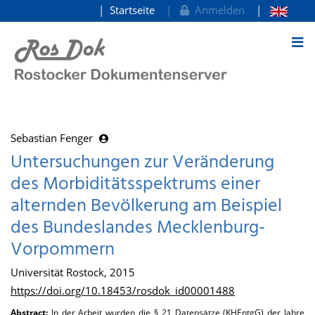
Startseite
Anmelden
zum Inhalt
Sebastian Fenger
Untersuchungen zur Veränderung
des Morbiditätsspektrums einer
alternden Bevölkerung am Beispiel
des Bundeslandes Mecklenburg-
Vorpommern
Universität Rostock, 2015
https://doi.org/10.18453/rosdok_id00001488
Abstract:
In der Arbeit wurden die § 21 Datensätze (KHEntgG) der Jahre