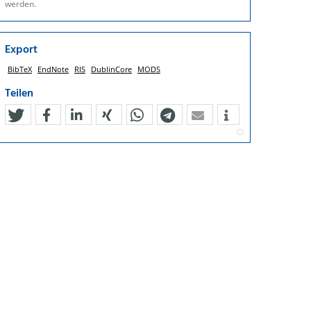
werden.
Export
BibTeX
EndNote
RIS
DublinCore
MODS
Teilen
tweet
teilen
mitteilen
teilen
teilen
teilen
mail