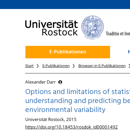
zum Inhalt
E-Publikationen
Start
E-Publikationen
Browsen in E-Publikationen
Alexander Darr
Options and limitations of statis
understanding and predicting be
environmental variability
Universität Rostock, 2015
https://doi.org/10.18453/rosdok_id00001492