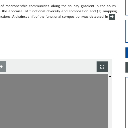
 of macrobenthic communities along the salinity gradient in the south-
 the appraisal of functional diversity and composition and (2) mapping
nctions. A distinct shift of the functional composition was detected. In