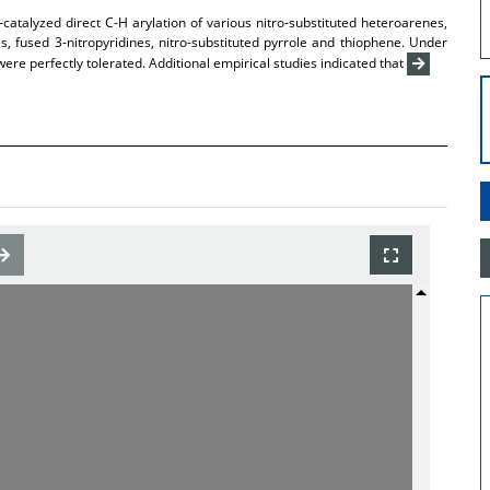
catalyzed direct C-H arylation of various nitro-substituted heteroarenes,
es, fused 3-nitropyridines, nitro-substituted pyrrole and thiophene. Under
ere perfectly tolerated. Additional empirical studies indicated that