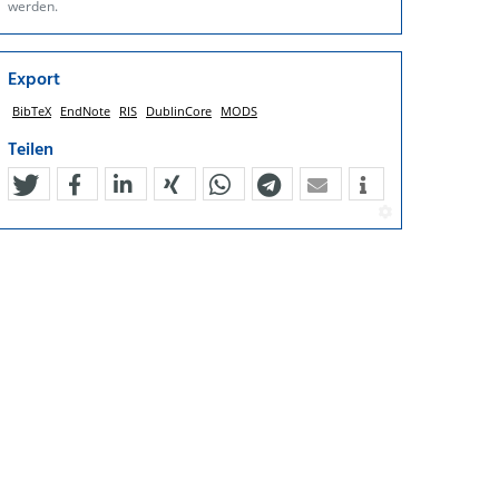
werden.
Export
BibTeX
EndNote
RIS
DublinCore
MODS
Teilen
tweet
teilen
mitteilen
teilen
teilen
teilen
mail