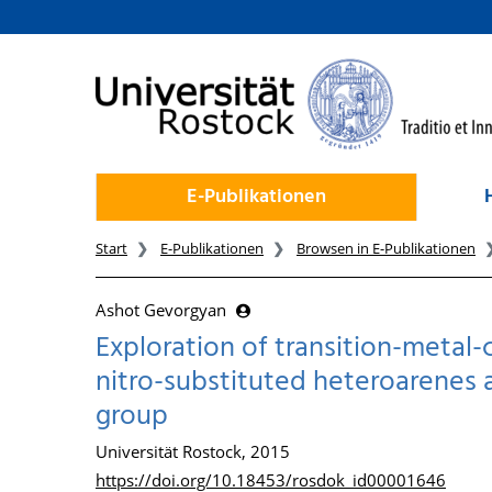
zum Inhalt
E-Publikationen
Start
E-Publikationen
Browsen in E-Publikationen
Ashot Gevorgyan
Exploration of transition-metal-
nitro-substituted heteroarenes a
group
Universität Rostock, 2015
https://doi.org/10.18453/rosdok_id00001646