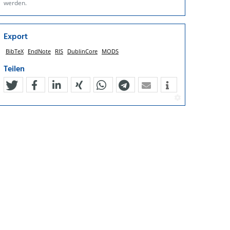
werden.
Export
BibTeX
EndNote
RIS
DublinCore
MODS
Teilen
tweet
teilen
mitteilen
teilen
teilen
teilen
mail